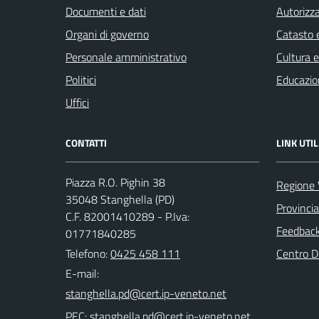
Documenti e dati
Autorizza
Organi di governo
Catasto e
Personale amministrativo
Cultura 
Politici
Educazio
Uffici
CONTATTI
LINK UTIL
Piazza R.O. Pighin 38
Regione 
35048 Stanghella (PD)
Provinci
C.F. 82001410289 - P.Iva:
Feedback 
01771840285
Telefono:
0425 458 111
Centro 
E-mail:
PEC: