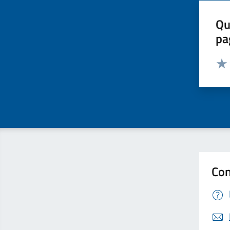
Qu
pa
Valut
Valu
Con