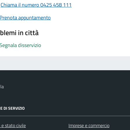
Chiama il numero 0425 458 111
Prenota appuntamento
blemi in città
Segnala disservizio
la
E DI SERVIZIO
e stato civile
Imprese e commercio