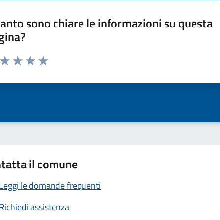
anto sono chiare le informazioni su questa
gina?
a da 1 a 5 stelle la pagina
ta 1 stelle su 5
Valuta 2 stelle su 5
Valuta 3 stelle su 5
Valuta 4 stelle su 5
Valuta 5 stelle su 5
tatta il comune
Leggi le domande frequenti
Richiedi assistenza