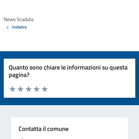
News Scaduta
Indietro
Quanto sono chiare le informazioni su questa
pagina?
Valuta da 1 a 5 stelle la pagina
Valuta 1 stelle su 5
Valuta 2 stelle su 5
Valuta 3 stelle su 5
Valuta 4 stelle su 5
Valuta 5 stelle su 5
Contatta il comune