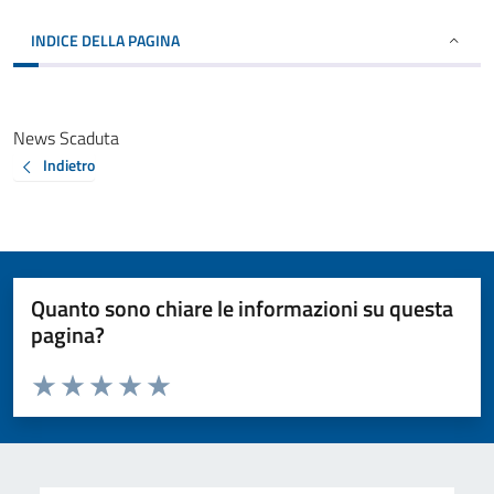
INDICE DELLA PAGINA
News Scaduta
Indietro
Quanto sono chiare le informazioni su questa
pagina?
Valuta da 1 a 5 stelle la pagina
Valuta 1 stelle su 5
Valuta 2 stelle su 5
Valuta 3 stelle su 5
Valuta 4 stelle su 5
Valuta 5 stelle su 5