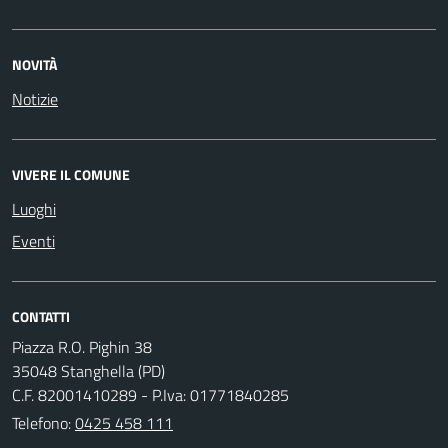
NOVITÀ
Notizie
VIVERE IL COMUNE
Luoghi
Eventi
CONTATTI
Piazza R.O. Pighin 38
35048 Stanghella (PD)
C.F. 82001410289 - P.Iva: 01771840285
Telefono:
0425 458 111