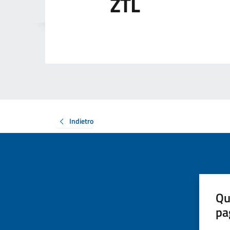
ZTL
Indietro
Qu
pa