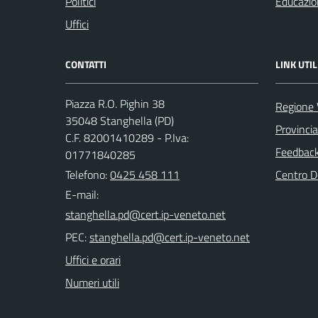
Politici
Educazio
Uffici
CONTATTI
LINK UTIL
Piazza R.O. Pighin 38
Regione 
35048 Stanghella (PD)
Provinci
C.F. 82001410289 - P.Iva:
Feedback 
01771840285
Telefono:
0425 458 111
Centro 
E-mail:
PEC:
Uffici e orari
Numeri utili