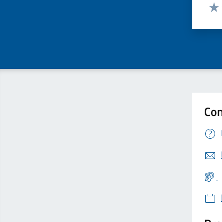
Valut
Valu
Con