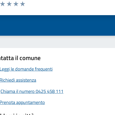
a da 1 a 5 stelle la pagina
ta 1 stelle su 5
Valuta 2 stelle su 5
Valuta 3 stelle su 5
Valuta 4 stelle su 5
Valuta 5 stelle su 5
tatta il comune
Leggi le domande frequenti
Richiedi assistenza
Chiama il numero 0425 458 111
Prenota appuntamento