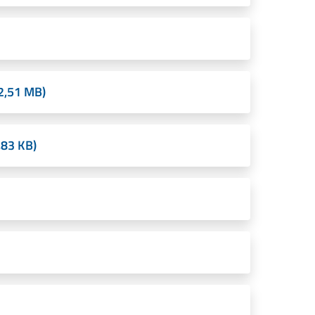
2,51 MB)
,83 KB)