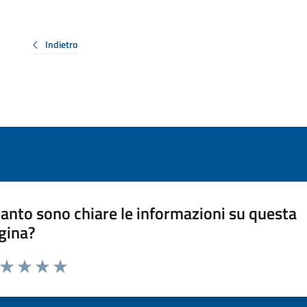
Indietro
anto sono chiare le informazioni su questa
gina?
a da 1 a 5 stelle la pagina
ta 1 stelle su 5
Valuta 2 stelle su 5
Valuta 3 stelle su 5
Valuta 4 stelle su 5
Valuta 5 stelle su 5