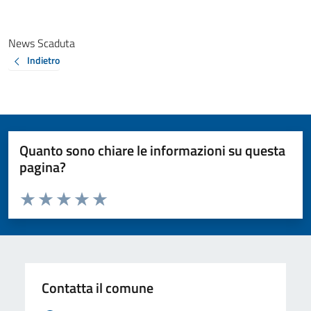
News Scaduta
Indietro
Quanto sono chiare le informazioni su questa
pagina?
Valuta da 1 a 5 stelle la pagina
Valuta 1 stelle su 5
Valuta 2 stelle su 5
Valuta 3 stelle su 5
Valuta 4 stelle su 5
Valuta 5 stelle su 5
Contatta il comune