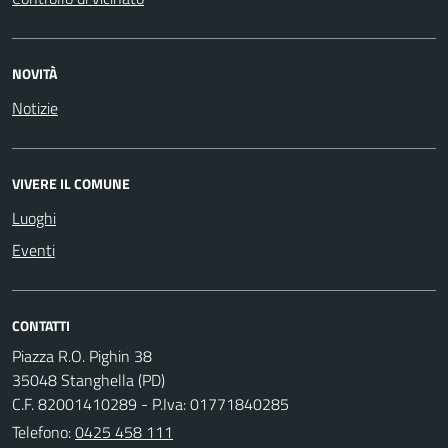
NOVITÀ
Notizie
VIVERE IL COMUNE
Luoghi
Eventi
CONTATTI
Piazza R.O. Pighin 38
35048 Stanghella (PD)
C.F. 82001410289 - P.Iva: 01771840285
Telefono:
0425 458 111