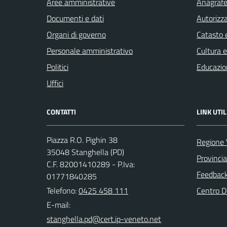
Aree amministrative
Anagrafe 
Documenti e dati
Autorizza
Organi di governo
Catasto e
Personale amministrativo
Cultura 
Politici
Educazio
Uffici
CONTATTI
LINK UTIL
Piazza R.O. Pighin 38
Regione 
35048 Stanghella (PD)
Provinci
C.F. 82001410289 - P.Iva:
Feedback 
01771840285
Telefono:
0425 458 111
Centro 
E-mail: