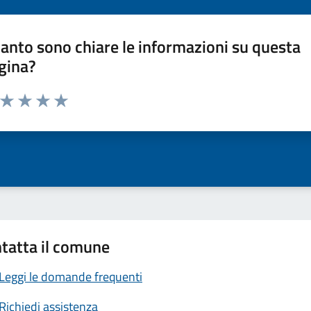
anto sono chiare le informazioni su questa
gina?
a da 1 a 5 stelle la pagina
ta 1 stelle su 5
Valuta 2 stelle su 5
Valuta 3 stelle su 5
Valuta 4 stelle su 5
Valuta 5 stelle su 5
tatta il comune
Leggi le domande frequenti
Richiedi assistenza