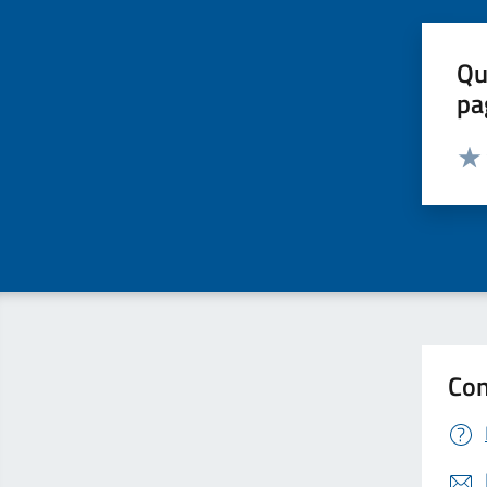
Qu
pa
Valut
Valu
Con