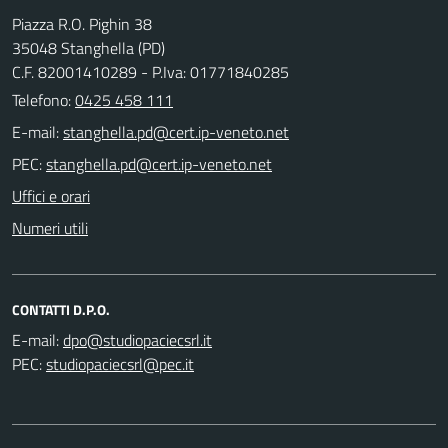
Piazza R.O. Pighin 38
35048 Stanghella (PD)
C.F. 82001410289 - P.Iva: 01771840285
Telefono:
0425 458 111
E-mail:
PEC:
Uffici e orari
Numeri utili
CONTATTI D.P.O.
E-mail:
PEC: