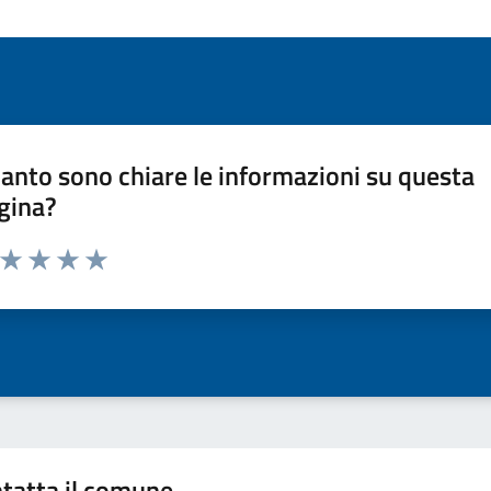
anto sono chiare le informazioni su questa
gina?
a da 1 a 5 stelle la pagina
ta 1 stelle su 5
Valuta 2 stelle su 5
Valuta 3 stelle su 5
Valuta 4 stelle su 5
Valuta 5 stelle su 5
tatta il comune