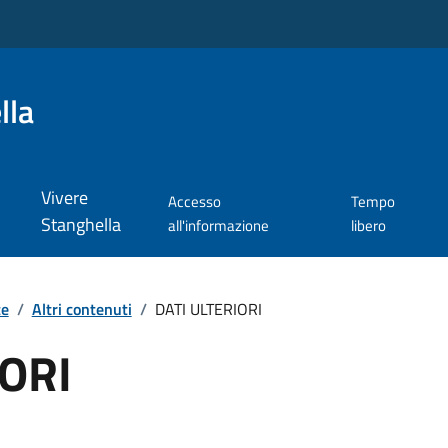
lla
Vivere
Accesso
Tempo
Stanghella
all'informazione
libero
te
/
Altri contenuti
/
DATI ULTERIORI
IORI