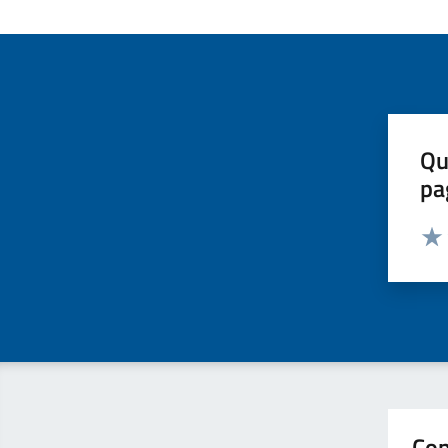
Qu
pa
Valut
Valu
Con