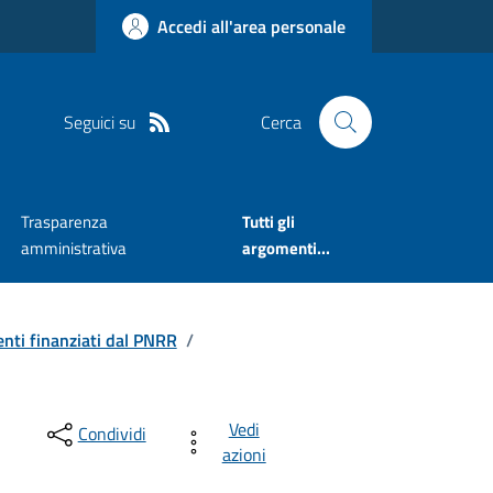
Accedi all'area personale
Seguici su
Cerca
Trasparenza
Tutti gli
amministrativa
argomenti...
enti finanziati dal PNRR
/
Vedi
Condividi
azioni