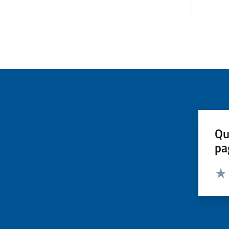
Qu
pa
Valut
Valu