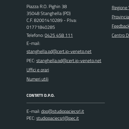
Piazza R.O. Pighin 38
Regione 
35048 Stanghella (PD)
Provinci
C.F. 82001410289 - P.Iva:
Feedback 
01771840285
Telefono:
0425 458 111
Centro 
E-mail:
PEC:
Uffici e orari
Numeri utili
CONTATTI D.P.O.
E-mail:
PEC: