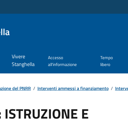
lla
Vivere
Accesso
Tempo
Stanghella
all'informazione
libero
azione del PNRR
/
Interventi ammessi a finanziamento
/
Interv
: ISTRUZIONE E