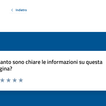
Indietro
anto sono chiare le informazioni su questa
gina?
a da 1 a 5 stelle la pagina
ta 1 stelle su 5
Valuta 2 stelle su 5
Valuta 3 stelle su 5
Valuta 4 stelle su 5
Valuta 5 stelle su 5