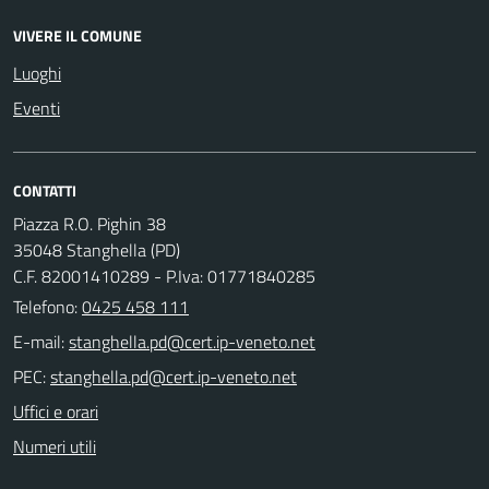
VIVERE IL COMUNE
Luoghi
Eventi
CONTATTI
Piazza R.O. Pighin 38
35048 Stanghella (PD)
C.F. 82001410289 - P.Iva: 01771840285
Telefono:
0425 458 111
E-mail:
PEC:
Uffici e orari
Numeri utili