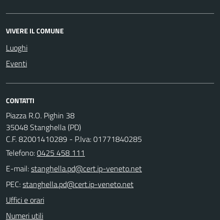
VIVERE IL COMUNE
Luoghi
Eventi
CONTATTI
Piazza R.O. Pighin 38
35048 Stanghella (PD)
C.F. 82001410289 - P.Iva: 01771840285
Telefono:
0425 458 111
E-mail:
PEC:
Uffici e orari
Numeri utili