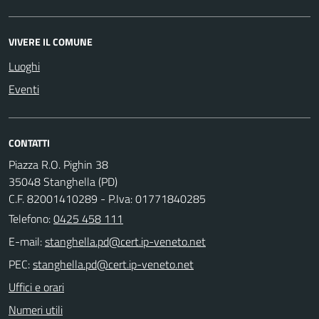
VIVERE IL COMUNE
Luoghi
Eventi
CONTATTI
Piazza R.O. Pighin 38
35048 Stanghella (PD)
C.F. 82001410289 - P.Iva: 01771840285
Telefono:
0425 458 111
E-mail:
PEC:
Uffici e orari
Numeri utili