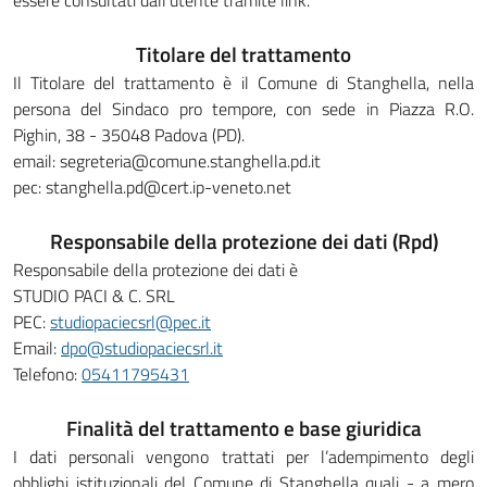
essere consultati dall’utente tramite link.
Titolare del trattamento
Il Titolare del trattamento è il Comune di Stanghella, nella
persona del Sindaco pro tempore, con sede in Piazza R.O.
Pighin, 38 - 35048 Padova (PD).
email: segreteria@comune.stanghella.pd.it
pec: stanghella.pd@cert.ip-veneto.net
Responsabile della protezione dei dati (Rpd)
Responsabile della protezione dei dati è
STUDIO PACI & C. SRL
PEC:
studiopaciecsrl@pec.it
Email:
dpo@studiopaciecsrl.it
Telefono:
05411795431
Finalità del trattamento e base giuridica
I dati personali vengono trattati per l’adempimento degli
obblighi istituzionali del Comune di Stanghella quali - a mero