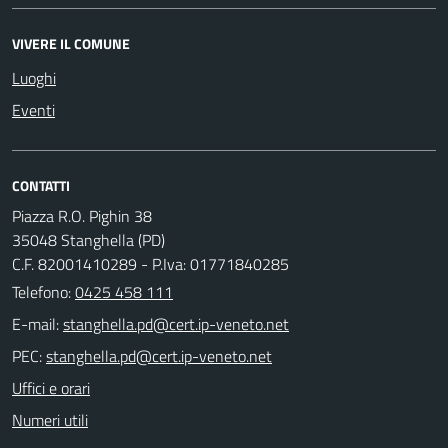
VIVERE IL COMUNE
Luoghi
Eventi
CONTATTI
Piazza R.O. Pighin 38
35048 Stanghella (PD)
C.F. 82001410289 - P.Iva: 01771840285
Telefono:
0425 458 111
E-mail:
PEC:
Uffici e orari
Numeri utili