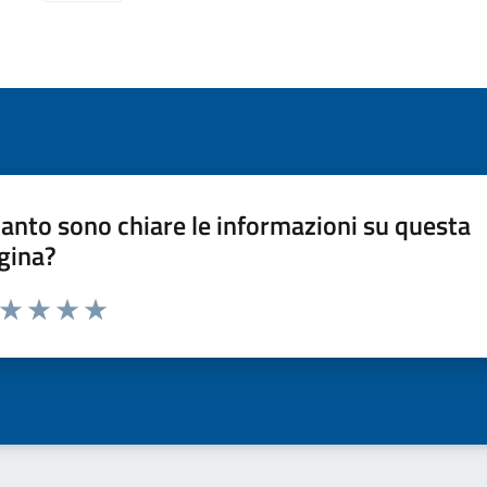
anto sono chiare le informazioni su questa
gina?
a da 1 a 5 stelle la pagina
ta 1 stelle su 5
Valuta 2 stelle su 5
Valuta 3 stelle su 5
Valuta 4 stelle su 5
Valuta 5 stelle su 5