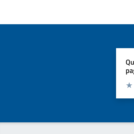
Qu
pa
Valut
Valu