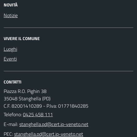
NOVITÀ
Notizie
VIVERE IL COMUNE
Luoghi
Eventi
CONTATTI
Piazza R.O. Pighin 38
35048 Stanghella (PD)
C.F. 82001410289 - P.Iva: 01771840285
Telefono:
0425 458 111
E-mail:
PEC: