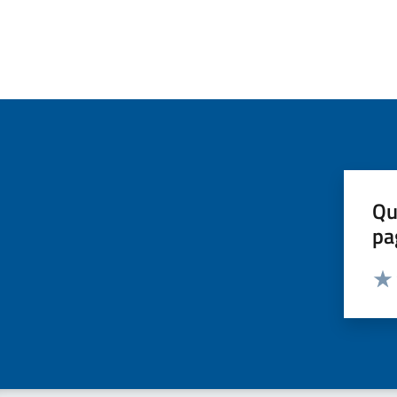
Qu
pa
Valut
Valu