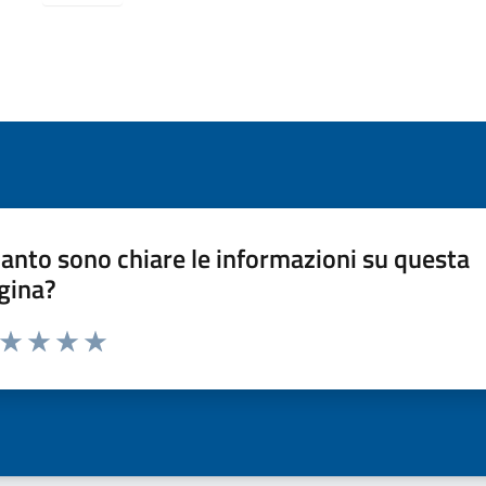
anto sono chiare le informazioni su questa
gina?
a da 1 a 5 stelle la pagina
ta 1 stelle su 5
Valuta 2 stelle su 5
Valuta 3 stelle su 5
Valuta 4 stelle su 5
Valuta 5 stelle su 5