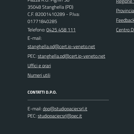
Regione 
35048 Stanghella (PD)
Provinci
C.F. 82001410289 - P.Iva:
Feedback 
01771840285
Telefono:
0425 458 111
Centro 
E-mail:
PEC:
Uffici e orari
Numeri utili
CONTATTI D.P.O.
E-mail:
PEC: